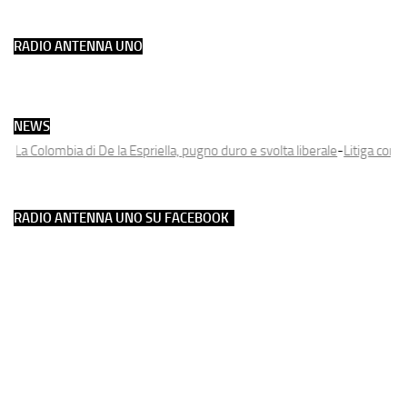
RADIO ANTENNA UNO
NEWS
La Colombia di De la Espriella, pugno duro e svolta liberale
-
Litiga con i cicl
RADIO ANTENNA UNO SU FACEBOOK