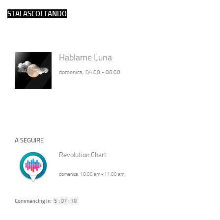
STAI ASCOLTANDO
Hablame Luna
domenica, 04:00
-
06:00
A SEGUIRE
Revolution Chart
domenica, 10:00 am
-
11:00 am
Commencing in
:
5
:
07
:
17